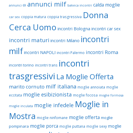
annunci milf
calda moglie
annunci 69
bakeca incontri
Donna
coppia matura
coppia trasgressiva
car sex
Cerca Uomo
incontri Bologna
incontri car sex
incontri
incontri maturi
incontri Milano
milf
incontri Roma
incontri NAPOLI
incontri Palermo
incontri
incontri torino
incontri trans
trasgressivi
La Moglie Offerta
milf italiana
marito cornuto
moglie annoiata
moglie
moglie esibizionista
eccitata
moglie focosa
moglie formosa
Moglie in
moglie infedele
moglie inculata
Mostra
moglie offerta
moglie
moglie ninfomane
moglie porca
moglie
pompinara
moglie puttana
moglie sexy