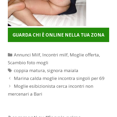
GUARDA CHI È ONLINE NELLA TUA ZONA
Categorie
Annunci Milf
,
Incontri milf
,
Moglie offerta
,
Scambio foto mogli
Tag
coppia matura
,
signora maiala
Post
Marina calda moglie incontra singoli per 69
navigation
Moglie esibizionista cerca incontri non
mercenari a Bari