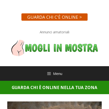
Vai
al
contenuto
GUARDA CHI C'È ONLINE >
Annunci amatoriali
Menu
GUARDA CHI È ONLINE NELLA TUA ZONA