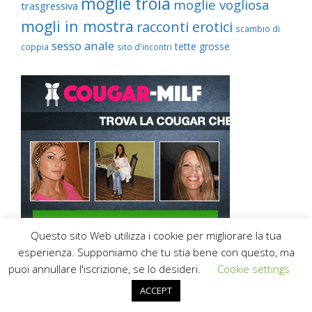
moglie troia
moglie vogliosa
trasgressiva
mogli in mostra
racconti erotici
scambio di
sesso anale
tette grosse
coppia
sito d'incontri
Questo sito Web utilizza i cookie per migliorare la tua
esperienza. Supponiamo che tu stia bene con questo, ma
puoi annullare l'iscrizione, se lo desideri.
Cookie settings
ACCEPT
© 2026
Mogli in Mostra