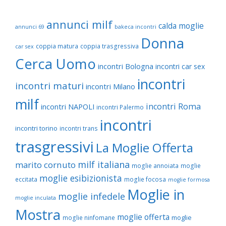
annunci milf
calda moglie
annunci 69
bakeca incontri
Donna
coppia matura
coppia trasgressiva
car sex
Cerca Uomo
incontri Bologna
incontri car sex
incontri
incontri maturi
incontri Milano
milf
incontri Roma
incontri NAPOLI
incontri Palermo
incontri
incontri torino
incontri trans
trasgressivi
La Moglie Offerta
milf italiana
marito cornuto
moglie annoiata
moglie
moglie esibizionista
eccitata
moglie focosa
moglie formosa
Moglie in
moglie infedele
moglie inculata
Mostra
moglie offerta
moglie
moglie ninfomane