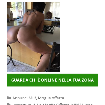
GUARDA CHI È ONLINE NELLA TUA ZONA
Categorie
Annunci Milf
,
Moglie offerta
Tag
incontri milf
,
La Moglie Offerta
,
Milf Milano
,