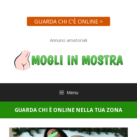
Vai
al
contenuto
GUARDA CHI C'È ONLINE >
Annunci amatoriali
Menu
GUARDA CHI È ONLINE NELLA TUA ZONA