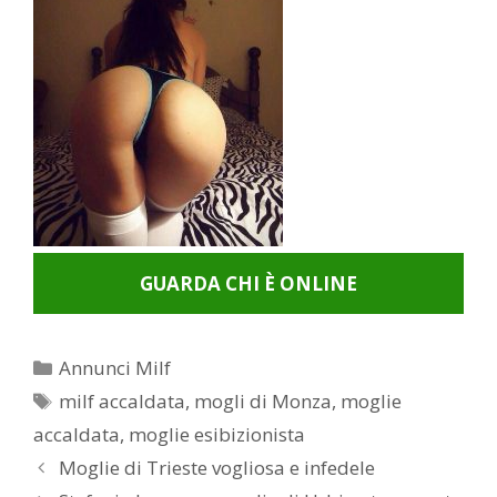
GUARDA CHI È ONLINE
Categorie
Annunci Milf
Tag
milf accaldata
,
mogli di Monza
,
moglie
accaldata
,
moglie esibizionista
Post
Moglie di Trieste vogliosa e infedele
navigation