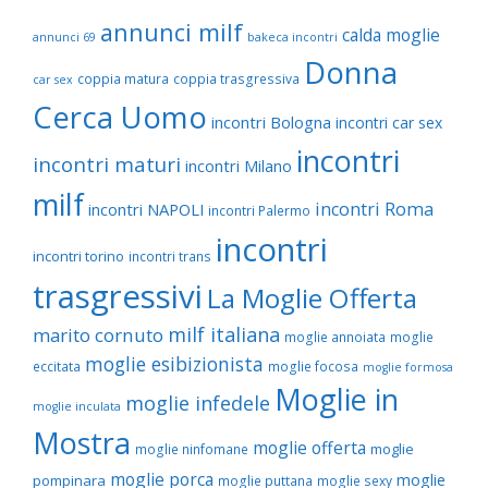
annunci milf
calda moglie
annunci 69
bakeca incontri
Donna
coppia matura
coppia trasgressiva
car sex
Cerca Uomo
incontri Bologna
incontri car sex
incontri
incontri maturi
incontri Milano
milf
incontri Roma
incontri NAPOLI
incontri Palermo
incontri
incontri torino
incontri trans
trasgressivi
La Moglie Offerta
milf italiana
marito cornuto
moglie annoiata
moglie
moglie esibizionista
eccitata
moglie focosa
moglie formosa
Moglie in
moglie infedele
moglie inculata
Mostra
moglie offerta
moglie
moglie ninfomane
moglie porca
moglie
pompinara
moglie puttana
moglie sexy