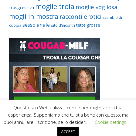
moglie troia
moglie vogliosa
trasgressiva
mogli in mostra
racconti erotici
scambio di
sesso anale
tette grosse
coppia
sito d'incontri
Questo sito Web utilizza i cookie per migliorare la tua
esperienza. Supponiamo che tu stia bene con questo, ma
puoi annullare l'iscrizione, se lo desideri.
Cookie settings
ACCEPT
© 2026
Mogli in Mostra