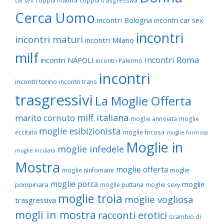
coppia matura
coppia trasgressiva
car sex
Cerca Uomo
incontri Bologna
incontri car sex
incontri
incontri maturi
incontri Milano
milf
incontri Roma
incontri NAPOLI
incontri Palermo
incontri
incontri torino
incontri trans
trasgressivi
La Moglie Offerta
milf italiana
marito cornuto
moglie annoiata
moglie
moglie esibizionista
eccitata
moglie focosa
moglie formosa
Moglie in
moglie infedele
moglie inculata
Mostra
moglie offerta
moglie
moglie ninfomane
moglie porca
moglie
pompinara
moglie puttana
moglie sexy
moglie troia
moglie vogliosa
trasgressiva
mogli in mostra
racconti erotici
scambio di