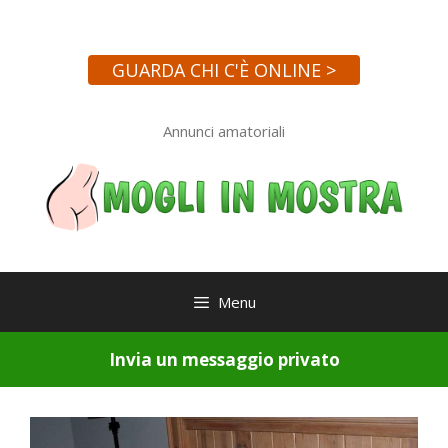
Vai
al
contenuto
GUARDA CHI C'È ONLINE >
Annunci amatoriali
Menu
Invia un messaggio privato