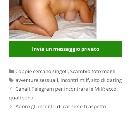
Invia un messaggio privato
Categorie
Coppie cercano singoli
,
Scambio foto mogli
Tag
avventure sessuali
,
incontri milf
,
sito di dating
Post
Canali Telegram per incontrare le Milf: ecco
navigation
quali sono
Adoro gli incontri di car sex e ti aspetto