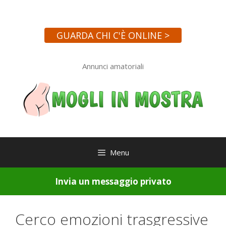
Vai
al
contenuto
GUARDA CHI C'È ONLINE >
Annunci amatoriali
Menu
Invia un messaggio privato
Cerco emozioni trasgressive