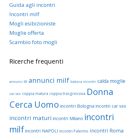
Guida agli incontri
Incontri milf
Mogli esibizioniste
Moglie offerta
Scambio foto mogli
Ricerche frequenti
annunci milf
calda moglie
annunci 69
bakeca incontri
Donna
coppia matura
coppia trasgressiva
car sex
Cerca Uomo
incontri Bologna
incontri car sex
incontri
incontri maturi
incontri Milano
milf
incontri Roma
incontri NAPOLI
incontri Palermo