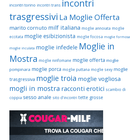
incontri
incontri torino
incontri trans
trasgressivi
La Moglie Offerta
milf italiana
marito cornuto
moglie annoiata
moglie
moglie esibizionista
eccitata
moglie focosa
moglie formosa
Moglie in
moglie infedele
moglie inculata
Mostra
moglie offerta
moglie
moglie ninfomane
moglie porca
moglie
pompinara
moglie puttana
moglie sexy
moglie troia
moglie vogliosa
trasgressiva
mogli in mostra
racconti erotici
scambio di
sesso anale
tette grosse
coppia
sito d'incontri