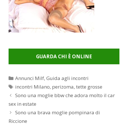
GUARDA CHI È ONLINE
Categorie
Annunci Milf
,
Guida agli incontri
Tag
incontri Milano
,
perizoma
,
tette grosse
Post
Sono una moglie bbw che adora molto il car
navigation
sex in estate
Sono una brava moglie pompinara di
Riccione