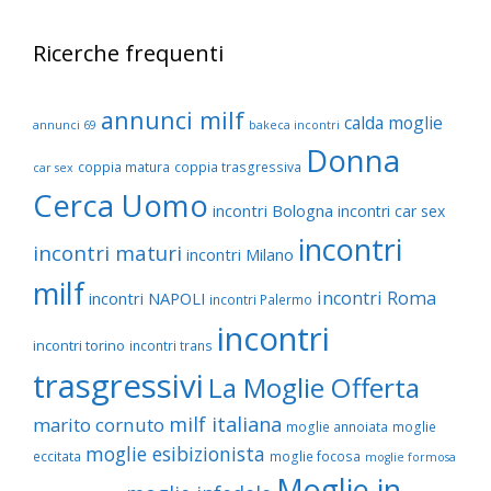
Ricerche frequenti
annunci milf
calda moglie
annunci 69
bakeca incontri
Donna
coppia matura
coppia trasgressiva
car sex
Cerca Uomo
incontri Bologna
incontri car sex
incontri
incontri maturi
incontri Milano
milf
incontri Roma
incontri NAPOLI
incontri Palermo
incontri
incontri torino
incontri trans
trasgressivi
La Moglie Offerta
milf italiana
marito cornuto
moglie annoiata
moglie
moglie esibizionista
eccitata
moglie focosa
moglie formosa
Moglie in